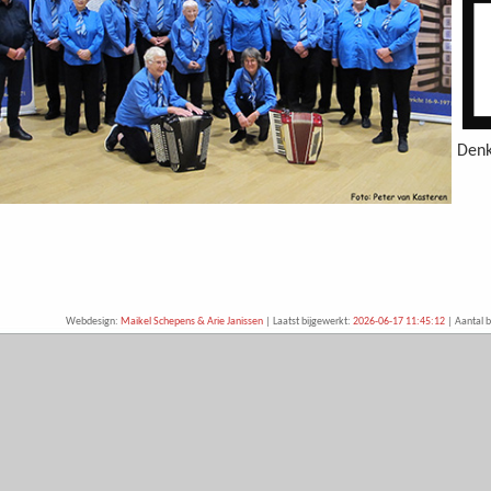
Denk
Webdesign:
Maikel Schepens & Arie Janissen
| Laatst bijgewerkt:
2026-06-17 11:45:12
| Aantal b