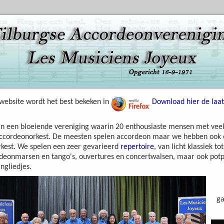
website wordt het best bekeken in
Download hier de laats
jn een bloeiende vereniging waarin 20 enthousiaste mensen met veel
ccordeonorkest. De meesten spelen accordeon maar we hebben ook e
rkest. We spelen een zeer gevarieerd
repertoire
, van licht klassiek t
deonmarsen en tango's, ouvertures en concertwalsen, maar ook potp
ngliedjes.
ga